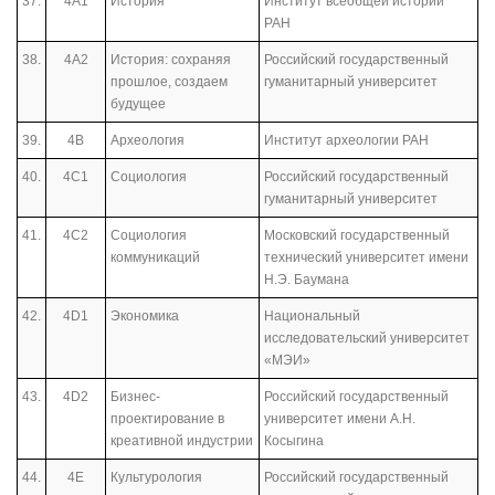
37.
4А1
История
Институт всеобщей истории
РАН
38.
4А2
История: сохраняя
Российский государственный
прошлое, создаем
гуманитарный университет
будущее
39.
4B
Археология
Институт археологии РАН
40.
4С1
Социология
Российский государственный
гуманитарный университет
41.
4С2
Социология
Московский государственный
коммуникаций
технический университет имени
Н.Э. Баумана
42.
4D1
Экономика
Национальный
исследовательский университет
«МЭИ»
43.
4D2
Бизнес-
Российский государственный
проектирование в
университет имени А.Н.
креативной индустрии
Косыгина
44.
4Е
Культурология
Российский государственный