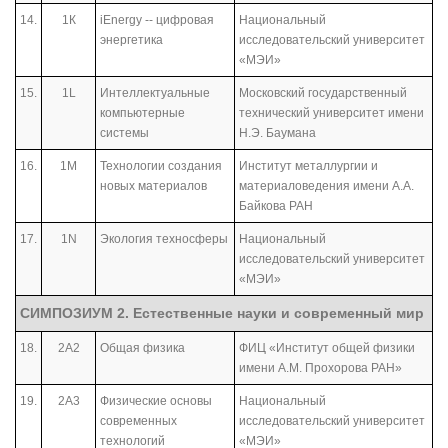
14.
1К
iEnergy -- цифровая
Национальный
энергетика
исследовательский университет
«МЭИ»
15.
1L
Интеллектуальные
Московский государственный
компьютерные
технический университет имени
системы
Н.Э. Баумана
16.
1М
Технологии создания
Институт металлургии и
новых материалов
материаловедения имени А.А.
Байкова РАН
17.
1N
Экология техносферы
Национальный
исследовательский университет
«МЭИ»
СИМПОЗИУМ 2. Естественные науки и современный мир
18.
2А2
Общая физика
ФИЦ «Институт общей физики
имени А.М. Прохорова РАН»
19.
2А3
Физические основы
Национальный
современных
исследовательский университет
технологий
«МЭИ»