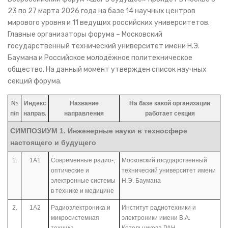
23 по 27 марта 2026 года на базе 14 научных центров
мирового уровня и 11 ведущих российских университетов.
Главные организаторы форума – Московский
государственный технический университет имени Н.Э.
Баумана и Российское молодёжное политехническое
общество. На данный момент утвержден список научных
секций форума.
№
Индекс
Название
На базе какой организации
п/п
направ.
направления
работает секция
СИМПОЗИУМ 1. Инженерные науки в техносфере
настоящего и будущего
1.
1А1
Современные радио-,
Московский государственный
оптические и
технический университет имени
электронные системы
Н.Э. Баумана
в технике и медицине
2.
1А2
Радиоэлектроника и
Институт радиотехники и
микросистемная
электроники имени В.А.
техника
Котельникова РАН