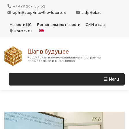
+7 499 267-55-52
apfn@step-into-the-future.ru
sitfp@bk.ru
Новости ЦС
Региональные новости
СМИ о нас
Контакты
Шаг в будущее
Российская научно-социальная программа
для молодёжи и школьников
Menu