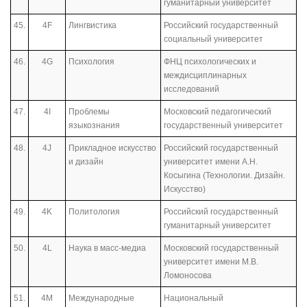
гуманитарный университет
45.
4F
Лингвистика
Российский государственный
социальный университет
46.
4G
Психология
ФНЦ психологических и
междисциплинарных
исследований
47.
4I
Проблемы
Московский педагогический
языкознания
государственный университет
48.
4J
Прикладное искусство
Российский государственный
и дизайн
университет имени А.Н.
Косыгина (Технологии. Дизайн.
Искусство)
49.
4K
Политология
Российский государственный
гуманитарный университет
50.
4L
Наука в масс-медиа
Московский государственный
университет имени М.В.
Ломоносова
51.
4M
Международные
Национальный