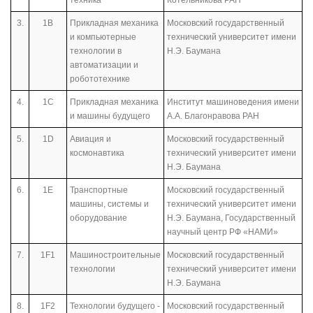
3.
1В
Прикладная механика
Московский государственный
и компьютерные
технический университет имени
технологии в
Н.Э. Баумана
автоматизации и
робототехнике
4.
1С
Прикладная механика
Институт машиноведения имени
и машины будущего
А.А. Благонравова РАН
5.
1D
Авиация и
Московский государственный
космонавтика
технический университет имени
Н.Э. Баумана
6.
1Е
Транспортные
Московский государственный
машины, системы и
технический университет имени
оборудование
Н.Э. Баумана, Государственный
научный центр РФ «НАМИ»
7.
1F1
Машиностроительные
Московский государственный
технологии
технический университет имени
Н.Э. Баумана
8.
1F2
Технологии будущего -
Московский государственный