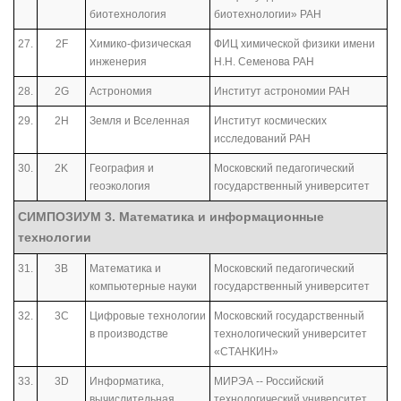
биотехнология
биотехнологии» РАН
27.
2F
Химико-физическая
ФИЦ химической физики имени
инженерия
Н.Н. Семенова РАН
28.
2G
Астрономия
Институт астрономии РАН
29.
2H
Земля и Вселенная
Институт космических
исследований РАН
30.
2K
География и
Московский педагогический
геоэкология
государственный университет
СИМПОЗИУМ 3. Математика и информационные
технологии
31.
3B
Математика и
Московский педагогический
компьютерные науки
государственный университет
32.
3С
Цифровые технологии
Московский государственный
в производстве
технологический университет
«СТАНКИН»
33.
3D
Информатика,
МИРЭА -- Российский
вычислительная
технологический университет