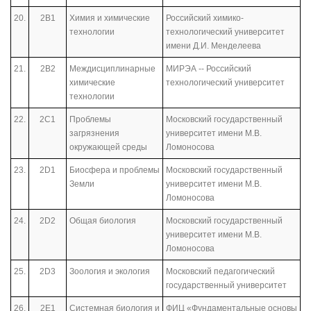
20.
2В1
Химия и химические
Российский химико-
технологии
технологический университет
имени Д.И. Менделеева
21.
2В2
Междисциплинарные
МИРЭА -- Российский
химические
технологический университет
технологии
22.
2С1
Проблемы
Московский государственный
загрязнения
университет имени М.В.
окружающей среды
Ломоносова
23.
2D1
Биосфера и проблемы
Московский государственный
Земли
университет имени М.В.
Ломоносова
24.
2D2
Общая биология
Московский государственный
университет имени М.В.
Ломоносова
25.
2D3
Зоология и экология
Московский педагогический
государственный университет
26.
2Е1
Системная биология и
ФИЦ «Фундаментальные основы