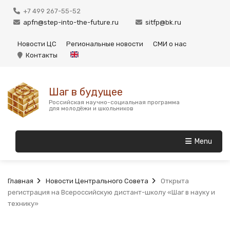
+7 499 267-55-52
apfn@step-into-the-future.ru
sitfp@bk.ru
Новости ЦС
Региональные новости
СМИ о нас
Контакты
Шаг в будущее
Российская научно-социальная программа
для молодёжи и школьников
Menu
Главная
Новости Центрального Совета
Открыта
регистрация на Всероссийскую дистант-школу «Шаг в науку и
технику»