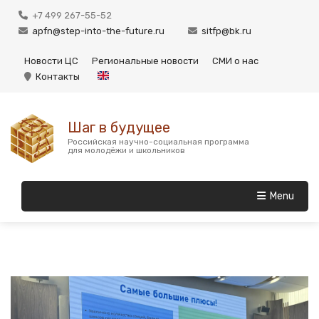
+7 499 267-55-52
apfn@step-into-the-future.ru
sitfp@bk.ru
Новости ЦС
Региональные новости
СМИ о нас
Контакты
Шаг в будущее
Российская научно-социальная программа
для молодёжи и школьников
Menu